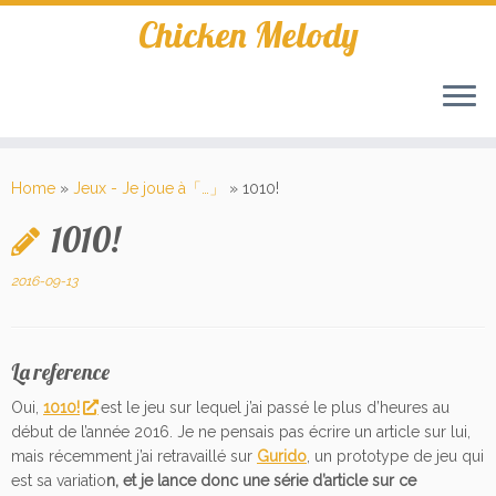
Skip
Chicken Melody
to
content
Home
»
Jeux - Je joue à「…」
»
1010!
1010!
2016-09-13
La reference
Oui,
1010!
est le jeu sur lequel j’ai passé le plus d’heures au
début de l’année 2016. Je ne pensais pas écrire un article sur lui,
mais récemment j’ai retravaillé sur
Gurido
, un prototype de jeu qui
est sa variatio
n, et je lance donc une série d’article sur ce