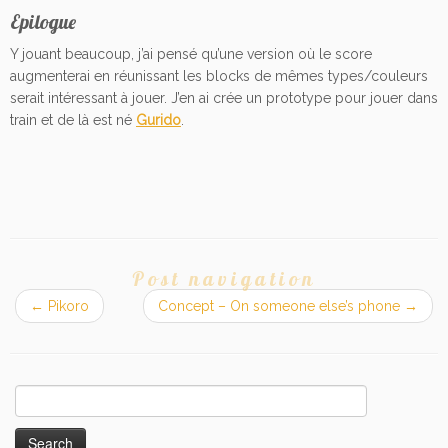
Epilogue
Y jouant beaucoup, j’ai pensé qu’une version où le score
augmenterai en réunissant les blocks de mêmes types/couleurs
serait intéressant à
jouer. J’en ai crée un prototype pour jouer dans
train et de l
à
est né
Gurido
.
Post navigation
←
Pikoro
Concept – On someone else’s phone
→
Search
for: