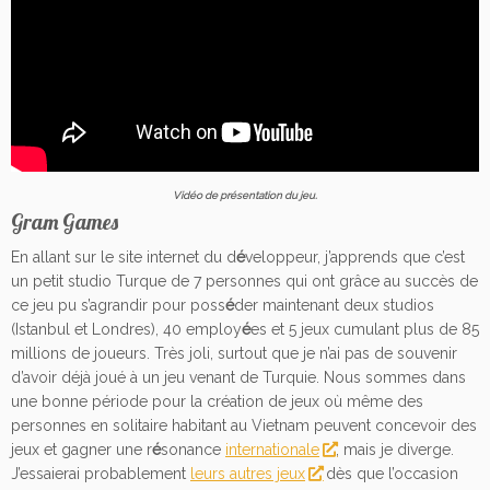
Vid
é
o de pr
é
sentation du jeu.
Gram Games
En allant sur le site internet du d
é
veloppeur, j’apprends que c’est
un petit studio Turque de 7 personnes qui ont grâce au succès de
ce jeu pu s’agrandir pour poss
é
der maintenant deux studios
(Istanbul et Londres), 40 employ
é
es et 5 jeux cumulant plus de 85
millions de joueurs. Très joli, surtout que je n’ai pas de souvenir
d’avoir déjà joué à un jeu venant de Turquie. Nous sommes dans
une bonne période pour la création de jeux où même des
personnes en solitaire habitant au Vietnam peuvent concevoir des
jeux et gagner une r
é
sonance
internationale
, mais je diverge.
J’essaierai probablement
leurs autres jeux
dès que l’occasion