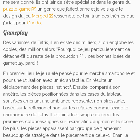
me sera donné. Ils ont l’air de s’être sp
é
cialis
é
dans le genre du
puzzle-game
, un genre que j’affectionne et je vois que le
design du jeu
Merged
ressemble de loin à
un des th
è
mes que
j’ai fait pour
Gurido
.
Gameplay
Des variantes de Tetris, il en existe des milliers, si on englobe les
copies, des millions alors “Pourquoi ce jeu particulièrement ce
détache-t’il du reste de la production ?” … ces bonnes idées de
gameplay, pardi !
En premier lieu, le jeu a été pensé pour le marché smartphone et
pour une utilisation avec un écran tactile. En résulte un
déplacement des pièces instinctif. Ensuite, comparé à
son
anc
ê
tre, les pièces positionnées dans les cases du tableau
sont fixes amenant une ambiance reposante, non-stressante,
basée sur la reflexion et non sur les réflexes comme l’exige le
chronomètre de Tetris. Il est ainsi très simple de créer les
premières colonnes/lignes sur l’écran afin d’augmenter le score.
De plus, les pièces apparaissent par groupe de 3 amenant
beaucoup de stratégie dans le placement de celle-ci. Enfin, la