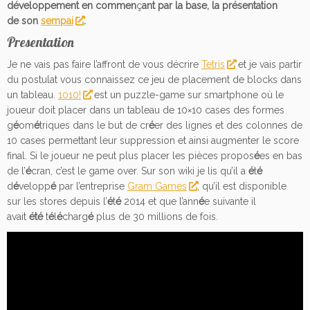
développement en commen
ç
ant par la base, la présentation
de
son
sempai
.
Presentation
Je ne vais pas faire l’affront de vous décrire
Tetris
et je vais partir
du postulat vous connaissez ce jeu de placement de blocks dans
un tableau.
1010!
est un puzzle-game sur smartphone où le
joueur doit placer dans un tableau de 10×10 cases des formes
g
é
om
é
triques dans le but de cr
é
er des lignes et des colonnes de
10 cases permettant leur suppression et ainsi augmenter le score
final. Si le joueur ne peut plus placer les pièces propos
é
es en bas
de l’
é
cran, c’est le game over. Sur son wiki je lis qu’il a
é
t
é
d
é
velopp
é
par l’entreprise
Gram Games
, qu’il est disponible
sur les stores depuis l’
é
t
é
2014 et que l’ann
é
e suivante il
avait
été
t
é
l
é
charg
é
plus de 30 millions de fois.