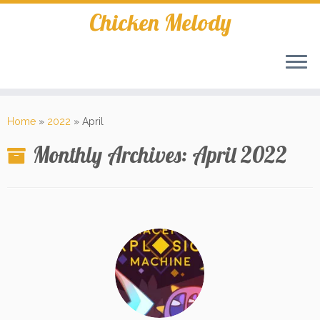
Skip
Chicken Melody
to
content
Home
»
2022
»
April
Monthly Archives:
April 2022