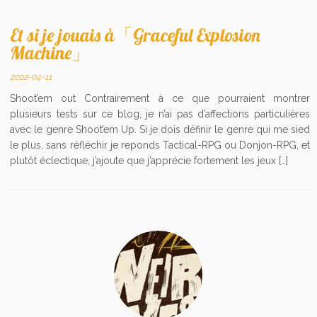
Et si je jouais à「Graceful Explosion
Machine」
2022-04-11
Shoot’em out Contrairement à ce que pourraient montrer
plusieurs tests sur ce blog, je n’ai pas d’affections particulières
avec le genre Shoot’em Up. Si je dois définir le genre qui me sied
le plus, sans réfléchir je reponds Tactical-RPG ou Donjon-RPG, et
plutôt éclectique, j’ajoute que j’apprécie fortement les jeux […]