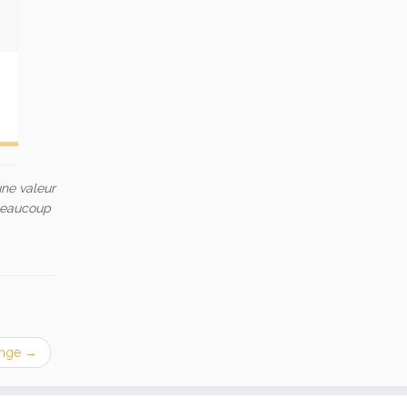
une valeur
 beaucoup
enge
→