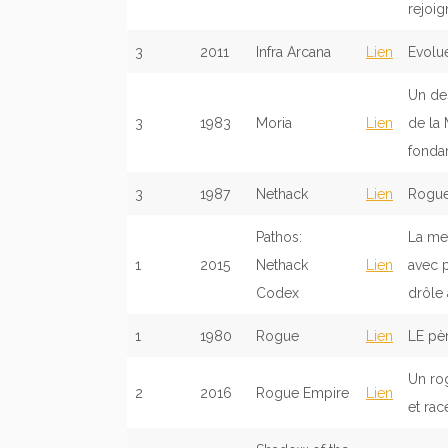
rejoig
3
2011
Infra Arcana
Lien
Evolu
Un des
3
1983
Moria
Lien
de la 
fonda
3
1987
Nethack
Lien
Roguel
Pathos:
La mei
1
2015
Nethack
Lien
avec p
Codex
drôle 
1
1980
Rogue
Lien
LE pèr
Un ro
2
2016
Rogue Empire
Lien
et rac