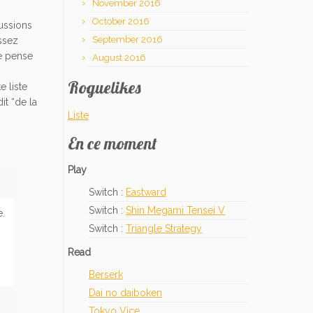
November 2016
October 2016
ussions
September 2016
assez
ne pense
August 2016
Roguelikes
e liste
it “de la
Liste
En ce moment
Play
Switch :
Eastward
Switch :
Shin Megami Tensei V
e.
Switch :
Triangle Strategy
Read
Berserk
Dai no daiboken
Tokyo Vice