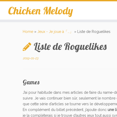
Skip
Chicken Melody
to
content
Home
»
Jeux - Je joue à「…」
»
Liste de Roguelikes
Liste de Roguelikes
2019-01-23
Games
J’ai pour habitude dans mes articles de faire du name-dro
suivre. Je vais continuer bien sûr, seulement le nombre 
que cette série d’articles se tourne vers le développeme
En complément du billet précédent, j’ajoute donc
une l
je la compléterais si je trouve d’autres jeux tout aussi 