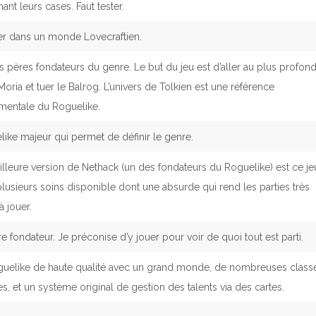
nant leurs cases. Faut tester.
er dans un monde Lovecraftien.
 pères fondateurs du genre. Le but du jeu est d’aller au plus profon
Moria et tuer le Balrog. L’univers de Tolkien est une référence
mentale du Roguelike.
ike majeur qui permet de définir le genre.
lleure version de Nethack (un des fondateurs du Roguelike) est ce je
lusieurs soins disponible dont une absurde qui rend les parties très
à jouer.
e fondateur. Je préconise d’y jouer pour voir de quoi tout est parti.
guelike de haute qualité avec un grand monde, de nombreuses class
es, et un système original de gestion des talents via des cartes.