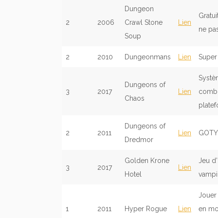
Dungeon
Gratui
2
2006
Crawl Stone
Lien
ne pas
Soup
2
2010
Dungeonmans
Lien
Super 
Systè
Dungeons of
3
2017
Lien
combin
Chaos
plate
Dungeons of
2
2011
Lien
GOTY 
Dredmor
Golden Krone
Jeu d’
3
2017
Lien
Hotel
vampir
Jouer 
1
2011
Hyper Rogue
Lien
en mo