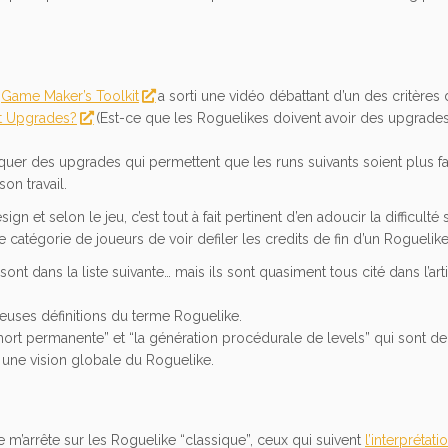
e
Game Maker’s Toolkit
a sorti une vidéo débattant d’un des critères
nt Upgrades?
(Est-ce que les Roguelikes doivent avoir des upgrade
uer des upgrades qui permettent que les runs suivants soient plus faci
on travail.
 et selon le jeu, c’est tout à fait pertinent d’en adoucir la difficulté 
 catégorie de joueurs de voir defiler les credits de fin d’un Roguelike
nt dans la liste suivante… mais ils sont quasiment tous cité dans l’art
reuses définitions du terme Roguelike.
mort permanente” et “la génération procédurale de levels” qui sont d
t une vision globale du Roguelike.
 je m’arrête sur les Roguelike “classique”, ceux qui suivent
l’interprétati