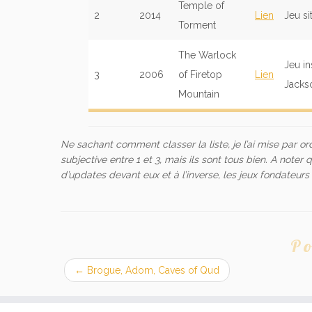
Temple of
2
2014
Lien
Jeu s
Torment
The Warlock
Jeu in
3
2006
of Firetop
Lien
Jackso
Mountain
Ne sachant comment classer la liste, je l’ai mise par or
subjective entre 1 et 3, mais ils sont tous bien. A noter
d’updates devant eux et à l’inverse, les jeux fondateurs 
Po
←
Brogue, Adom, Caves of Qud