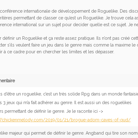
ère conférence internationale de développement de Roguelike. Des disc
ritères permettant de classer ce qu’est un Roguelike. Je trouve cela 
ence international sur un sujet pour decider quelle est ce sujet. Je 
r définir un Roguelike et ça reste assez pratique. Ils n’ont pas créé cett
er s’ils veulent faire un jeu dans le genre mais comme la maxime le d
tenir à ce cadre pour en chercher les limites et les dépasser.
ntaire
s d’être un roguelike, c’est un très solide Rpg dans un monde fantaisi
 3 jeux qui m’a fait adhérer au genre. Il est aussi un des roguelikes
s permettant de définir le genre. Je le raconte ici ->
://chickenmelody.com/2019/01/21/brogue-adom-caves-of-qud/
like majeur qui permet de définir le genre. Angband qui tire son nom