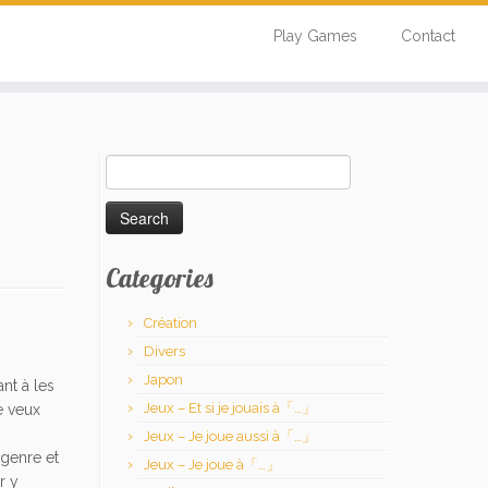
Play Games
Contact
Search
for:
Categories
Création
Divers
Japon
nt à les
Jeux – Et si je jouais à「…」
e veux
Jeux – Je joue aussi à「…」
 genre et
Jeux – Je joue à「…」
r y