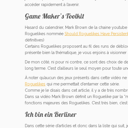
accéder rapidement à l’avenir.
Game Maker’s Toolkit
Hasard du calendrier, Mark Brown de la chaine youtub
Roguelikes nommée
Should Roguelikes Have Persiste
définitives)
Certains Roguelikes proposent au fil des runs de débloq
présente bien la thématique, je vous enjoins à visionner s
De mon côté, ni pour ni contre, ce sont des choix de design
long terme. C’est d’ailleurs le seul moyen pour toute une
À noter qu’aucun des jeux présents dans cette vidéo ne so
Roguelikes
qui me permettait d’entamer cette série.
Comme je le disais dans cet article, il y a de très nomb
Dans sa vidéo Mark Brown définit un Roguelike par la “
fonctions majeures des Roguelikes. C’est très bien, c’es
Ich bin ein Berliner
Dans cette série d’articles et donc dans la liste qui suit,