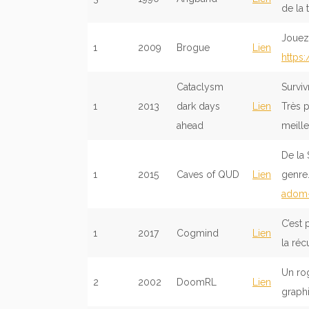
de la
Jouez-
1
2009
Brogue
Lien
https
Cataclysm
Survi
1
2013
dark days
Lien
Très p
ahead
meille
De la 
1
2015
Caves of QUD
Lien
genre.
adom-
C’est
1
2017
Cogmind
Lien
la réc
Un rog
2
2002
DoomRL
Lien
graphi