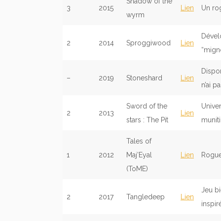
Shadow of the
3
2015
Lien
Un rog
wyrm
Dével
2
2014
Sproggiwood
Lien
“migno
Dispon
–
2019
Stoneshard
Lien
n’ai p
Sword of the
Unive
2
2013
Lien
stars : The Pit
muniti
Tales of
1
2012
Maj’Eyal
Lien
Roguel
(ToME)
Jeu b
2
2017
Tangledeep
Lien
inspir