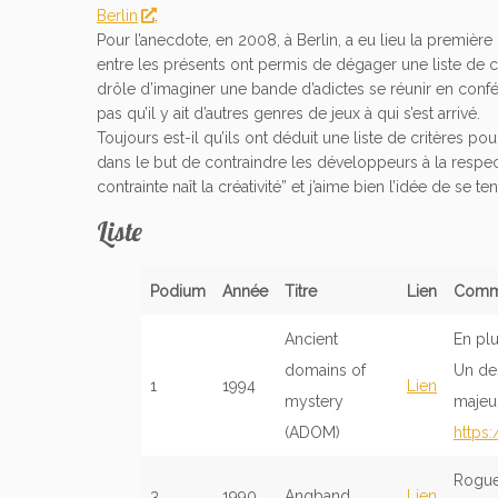
Berlin
.
Pour l’anecdote, en 2008, à Berlin, a eu lieu la premi
entre les présents ont permis de dégager une liste de c
drôle d’imaginer une bande d’adictes se réunir en confér
pas qu’il y ait d’autres genres de jeux à qui s’est arrivé.
Toujours est-il qu’ils ont déduit une liste de critères pou
dans le but de contraindre les développeurs à la respect
contrainte naît la créativité” et j’aime bien l’idée de se 
Liste
Podium
Année
Titre
Lien
Comme
Ancient
En plu
domains of
Un des
1
1994
Lien
mystery
majeur
(ADOM)
https
Rogue
3
1990
Angband
Lien