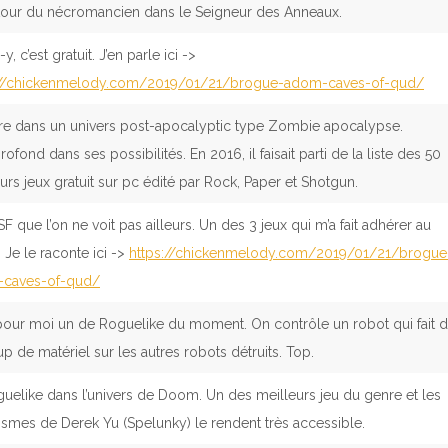
 tour du nécromancien dans le Seigneur des Anneaux.
y, c’est gratuit. J’en parle ici ->
://chickenmelody.com/2019/01/21/brogue-adom-caves-of-qud/
vre dans un univers post-apocalyptic type Zombie apocalypse.
rofond dans ses possibilités. En 2016, il faisait parti de la liste des 50
urs jeux gratuit sur pc édité par Rock, Paper et Shotgun.
SF que l’on ne voit pas ailleurs. Un des 3 jeux qui m’a fait adhérer au
 Je le raconte ici ->
https://chickenmelody.com/2019/01/21/brogue
caves-of-qud/
 pour moi un de Roguelike du moment. On contrôle un robot qui fait 
up de matériel sur les autres robots détruits. Top.
uelike dans l’univers de Doom. Un des meilleurs jeu du genre et les
smes de Derek Yu (Spelunky) le rendent très accessible.