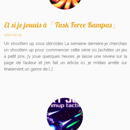
Et si je jouais à「Task Force Kampas」
2022-02-14
Un shoot’em up sous stéroïdes La semaine dernière je cherchais
un shoot’em up pour commencer cette série où j’achètes un jeu
à petit prix, j’y joue quelques heures, je laisse une review sur la
page de l’auteur et j’en fait un article ici, je m’étais arrêté sur
finalement un genre de […]