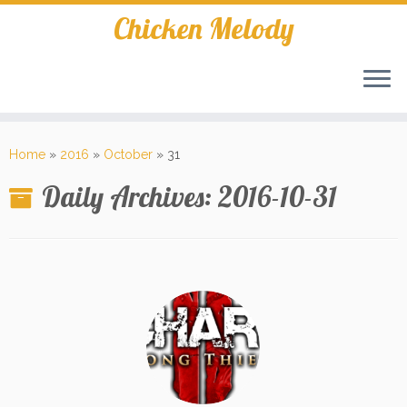
Skip
Chicken Melody
to
content
Home
»
2016
»
October
»
31
Daily Archives:
2016-10-31