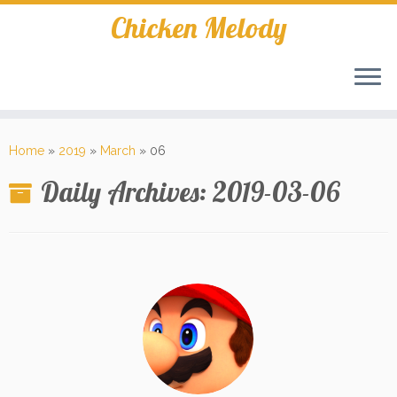
Skip
Chicken Melody
to
content
Home
»
2019
»
March
»
06
Daily Archives:
2019-03-06